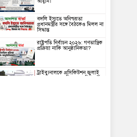
আহ্বান।
বদলি ইস্যুতে অনিশ্চয়তা
প্রধানমন্ত্রীর সঙ্গে বৈঠকেও মিলল না
সিদ্ধান্ত
রাষ্ট্রপতি নির্বাচন ২০২৬: গণতান্ত্রিক
প্রক্রিয়া নাকি আনুষ্ঠানিকতা?
ট্রাইব্যুনালকে প্রসিকিউশন জুলাই
হত্যাকাণ্ডের জাতিসংঘের রিপোর্টের
প্রত্যক্ষদর্শীদের পরিচয়
বাংলাদেশকে দেয়নি জাতিসংঘ
আমদানিনির্ভরতা কমাতে
কক্সবাজারে আধুনিক লবণ
রিফাইনারি হাব স্থাপনের উদ্যোগ
নেওয়া হয়েছে এতে সিন্ডিকেট
ভাঙবে, চাষিরা পাবেন ন্যায্যমূল্য