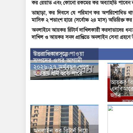
কর রেয়াত এবং কোনো রকমের কর অব্যাহতি পাবেন 
তাছাড়া, কর দিবসে যে পরিমাণ কর অপরিশোধিত 
মাসিক ২ শতাংশ হারে (সর্বোচ্চ ২৪ মাস) অতিরিক্ত
অনলাইনে আয়কর রিটার্ন দাখিলকারী করদাতাদের ধন্য
দাখিল ও আয়কর সনদ প্রাপ্তিতে অনলাইন সেবা গ্রহণ
উত্তরাধিকারসূত্রে পাওয়া
আরো সংবাদ পড়ুন
সম্পদের ওপর আগামী
২০২৬-২৭ অর্থবছর থেকে
আয়কর ধার্য হতে পারে
আয়কর রিট
এনবিআরের
জারি
অনলাইন কর রিটার্ন নিয়ে