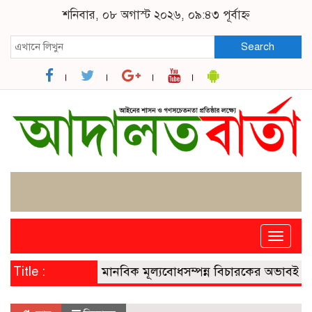
শনিবার, ০৮ অগাস্ট ২০২৬, ০৯:৪৩ পূর্বাহ্ন
Search
Toggle
naviga
Title :
মানবিক মূল্যবোধসম্পন্ন বিচারকের অভাবই বড় সং