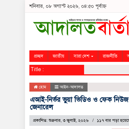
শনিবার, ০৮ অগাস্ট ২০২৬, ০৪:৫০ পূর্বাহ্ন
প্রচ্ছদ
জাতীয়
সারা দেশ
রাজনীতি
অ
Title :
হোম
আইন-আদালত
এআই-নির্ভর ভুয়া ভিডিও ও ফেক নিউজ
জেনারেল
প্রকাশিত: শুক্রবার, ৩ জুলাই, ২০২৬
১১৭ বার পড়া হয়েছ