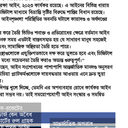
রক্ষা আইন, ২০২৩ কার্যকর রয়েছে। এ আইনের বিভিন্ন ধারায়
জিটাল মাধ্যমে বিভ্রান্তি সৃষ্টির বিরুদ্ধে শাস্তির বিধান রয়েছে।
 বা আইনশৃঙ্খলা পরিস্থিতির অবনতি ঘটালে কারাদণ্ড ও অর্থদণ্ডের
 করে তৈরি ভিডিও শনাক্ত ও প্রতিরোধের ক্ষেত্রে বর্তমান আইন
অনেক সময় এতটাই বাস্তবসম্মত হয় যে সাধারণ মানুষ সহজেই
ি এবং সামাজিক অস্থিরতা তৈরি হতে পারে।
্থাগুলোকে প্রযুক্তিগতভাবে দক্ষ করে তুলতে হবে এবং ডিজিটাল
যে সচেতনতা তৈরি করাও অত্যন্ত গুরুত্বপূর্ণ।”
করছেন, আইন সংশোধনের পাশাপাশি আন্তর্জাতিক মানদণ্ড অনুসরণ
িয়া প্ল্যাটফর্মগুলোকে দায়বদ্ধতার আওতায় এনে দ্রুত ভুয়া
ে।
ন দিগন্ত খুলে দিচ্ছে, তেমনি এর অপব্যবহার রোধে কার্যকর আইন
করা সম্ভব নয়। তাই সময়োপযোগী আইন সংস্কার ও সমন্বিত
গদ-রকেটের
চার্জ কেন অবৈধ
র্টের রুল গ্রাহক
আন্তর্জাতিক অপরাধ
রক্ষায় পৃথক আইন