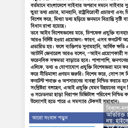
বর্তমানে বাংলাদেশে সাইবার অপরাধ দমনে সাইবার সু
ভুয়া তথ্য প্রচার, মানহানি, রাষ্ট্রবিরোধী প্রচারণা এবং ডি
বিশেষ করে, মিথ্যা তথ্য ছড়িয়ে জনমনে বিভ্রান্তি সৃষ্টি
বিধান রাখা হয়েছে।
তবে আইন বিশেষজ্ঞদের মতে, ডিপফেক প্রযুক্তি ব্যবহার
আরও নির্দিষ্ট হওয়া প্রয়োজন। কারণ, এসব কনটেন্ট 
প্রতারিত হয়। ফলে ব্যক্তিগত সুনামহানি, আর্থিক ক্ষত
অ্যাটর্নি জেনারেল আরও বলেন, “আইন প্রয়োগকারী সংস
ফরেনসিক সক্ষমতা বাড়াতে হবে। পাশাপাশি, জনগণের মধ্
এদিকে, তথ্য ও যোগাযোগ প্রযুক্তি বিশেষজ্ঞরা মনে 
করে নীতিমালা প্রণয়ন জরুরি। বিশেষ করে, সোশ্যাল মিড
কনটেন্ট শনাক্ত ও অপসারণের ব্যবস্থা নিশ্চিত করতে হব
সংশ্লিষ্টরা বলছেন, এআই প্রযুক্তি যেমন উন্নয়নের নতু
ও সচেতনতা ছাড়া নিরাপদ ডিজিটাল পরিবেশ নিশ্চিত 
উদ্যোগই হতে পারে এ সমস্যার টেকসই সমাধান।
বিকাশ-ন
অতিরিক্ত 
আরো সংবাদ পড়ুন
নয়: হাইকো
স্বার্থ সু