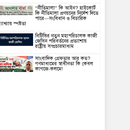
“নীতিমালা” কি আইন? হাইকোর্ট
কি নীতিমালা প্রণয়নের নির্দেশ দিতে
পারে—সংবিধান ও বিচারিক
্যাখ্যায় স্পষ্টতা
বিটিভির নতুন মহাপরিচালক কাজী
জেসিন পরিবর্তনের প্রত্যাশায়
রাষ্ট্রীয় সম্প্রচারমাধ্যম
সাংবাদিক গ্রেফতার আর কত?
গণমাধ্যমের স্বাধীনতা কি কেবল
কাগজে-কলমে!
হাসিনাকে ভারত এই সুযোগ কেন
দিল—প্রশ্ন বিএনপির
আদালতে মামলা পরিচালনার সময়
অসুস্থ হয়ে মা’রা গেছেন সিনিয়র
্যাডভোকেট আলহাজ্ব মো. রুহুল আমিন।
চলতি অর্থবছরেই স্থানীয় সরকার