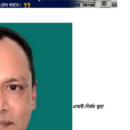
প
এআই-নির্ভর ভুয়া