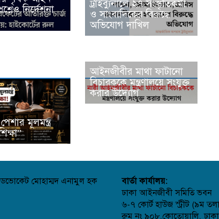
ট্রাইব্যুনালে ২৭ সংস্কৃতিকর্মী
রশ্নেও নির্দেশনা
ও সাংবাদিকের বিরুদ্ধে
অভিযোগ দাখিল
আইনজীবীর মাথা ফাটানো
বিচারককে মন্ত্রণালয়ে সংযুক্ত
করার উদ্যোগ
েশার মূলমন্ত্র
িক্ষা”
ডভোকেট মোহাম্মদ এনামুল হক
বার্তা কার্যালয়:
ঢাকা আইনজীবী সমিতি ভবন
৬-৭ কোর্ট হাউজ স্ট্রীট (৯ম তল
রুম নং ৯০৮,কোতোয়ালি, ঢাক