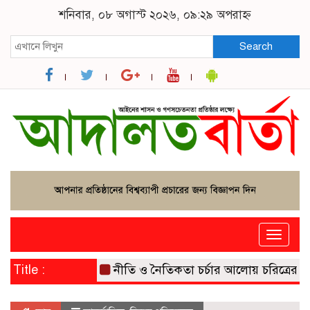
শনিবার, ০৮ অগাস্ট ২০২৬, ০৯:২৯ অপরাহ্ন
Search
Toggle
naviga
Title :
নীতি ও নৈতিকতা চর্চার আলোয় চরিত্রের বিক