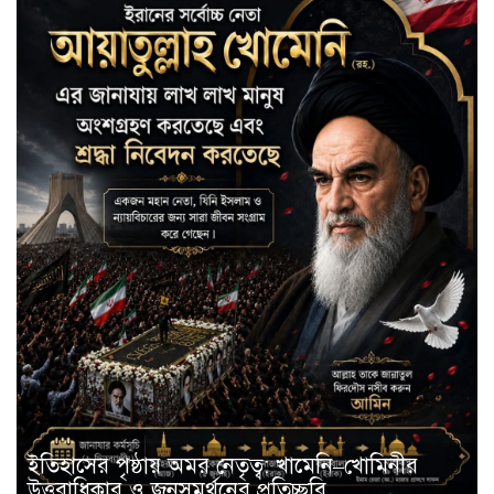
ইতিহাসের পৃষ্ঠায় অমর নেতৃত্ব: খামেনি–খোমিনীর
উত্তরাধিকার ও জনসমর্থনের প্রতিচ্ছবি