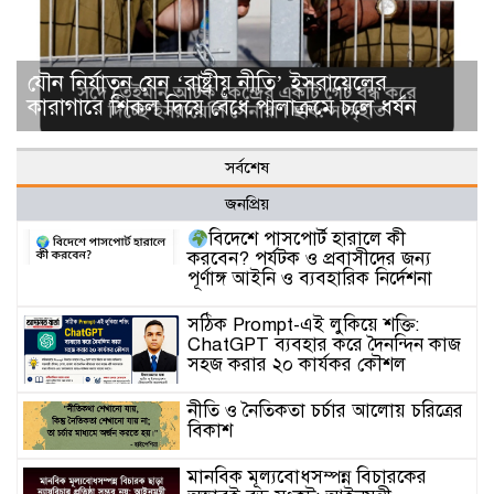
যৌন নির্যাতন যেন ‘রাষ্ট্রীয় নীতি’ ইসরায়েলের
কারাগারে শিকল দিয়ে বেঁধে পালাক্রমে চলে ধর্ষন
সর্বশেষ
জনপ্রিয়
বিদেশে পাসপোর্ট হারালে কী
করবেন? পর্যটক ও প্রবাসীদের জন্য
পূর্ণাঙ্গ আইনি ও ব্যবহারিক নির্দেশনা
সঠিক Prompt-এই লুকিয়ে শক্তি:
ChatGPT ব্যবহার করে দৈনন্দিন কাজ
সহজ করার ২০ কার্যকর কৌশল
নীতি ও নৈতিকতা চর্চার আলোয় চরিত্রের
বিকাশ
মানবিক মূল্যবোধসম্পন্ন বিচারকের