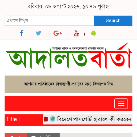
রবিবার, ০৯ অগাস্ট ২০২৬, ১০:৪৬ পূর্বাহ্ন
Search
Toggle
naviga
Title :
বিদেশে পাসপোর্ট হারালে কী করবেন? পর্যটক ও