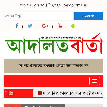
শুক্রবার, ০৭ অগাস্ট ২০২৬, ০২:০৫ অপরাহ্ন
Search
Toggle
naviga
Title :
সাংবাদিক গ্রেফতার আর কত? গণমাধ্যমের 