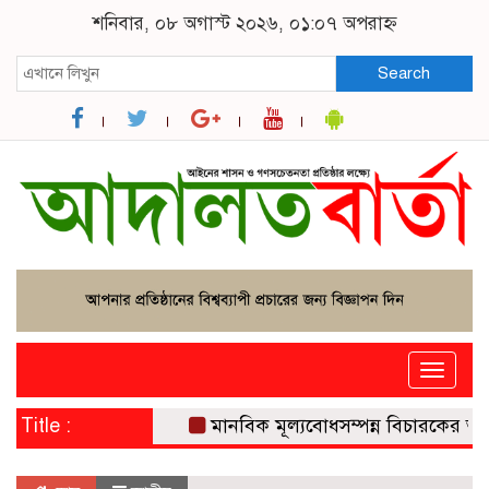
শনিবার, ০৮ অগাস্ট ২০২৬, ০১:০৭ অপরাহ্ন
Search
Toggle
naviga
Title :
মানবিক মূল্যবোধসম্পন্ন বিচারকের অভাবই