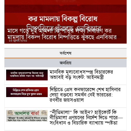
মাসে গড়ে দুই মামলা নিস্পত্তির লক্ষ্য নির্ধারণ কর
মামলায় বিকল্প বিরোধ নিষ্পত্তিতে ঝুঁকছে এনবিআর
সর্বশেষ
জনপ্রিয়
মানবিক মূল্যবোধসম্পন্ন বিচারকের
অভাবই বড় সংকট: আইনমন্ত্রী
দিল্লিতে প্রেস কনফারেন্সে শেখ হাসিনার
দেয়া বক্তব্যে সমর্থন নেই ভারতের:
রণধীর জয়সওয়াল
“নীতিমালা” কি আইন? হাইকোর্ট কি
নীতিমালা প্রণয়নের নির্দেশ দিতে পারে—
সংবিধান ও বিচারিক ব্যাখ্যায় স্পষ্টতা