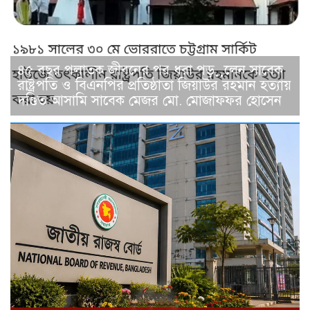
৪৫ বছর পলাতক জীবনের পর ধরা পড়়়লেন সাবেক
রাষ্ট্রপতি ও বিএনপির প্রতিষ্ঠাতা জিয়াউর রহমান হত্যায়
দণ্ডিত আসামি সাবেক মেজর মো. মোজাফফর হোসেন