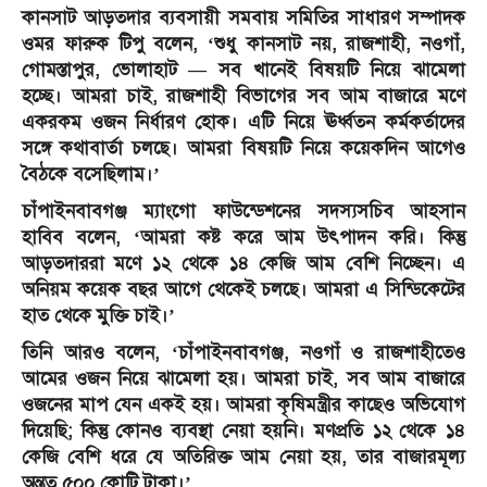
কানসাট আড়তদার ব্যবসায়ী সমবায় সমিতির সাধারণ সম্পাদক
ওমর ফারুক টিপু বলেন, ‘শুধু কানসাট নয়, রাজশাহী, নওগাঁ,
গোমস্তাপুর, ভোলাহাট — সব খানেই বিষয়টি নিয়ে ঝামেলা
হচ্ছে। আমরা চাই, রাজশাহী বিভাগের সব আম বাজারে মণে
একরকম ওজন নির্ধারণ হোক। এটি নিয়ে ঊর্ধ্বতন কর্মকর্তাদের
সঙ্গে কথাবার্তা চলছে। আমরা বিষয়টি নিয়ে কয়েকদিন আগেও
বৈঠকে বসেছিলাম।’
চাঁপাইনবাবগঞ্জ ম্যাংগো ফাউন্ডেশনের সদস্যসচিব আহসান
হাবিব বলেন, ‘আমরা কষ্ট করে আম উৎপাদন করি। কিন্তু
আড়তদাররা মণে ১২ থেকে ১৪ কেজি আম বেশি নিচ্ছেন। এ
অনিয়ম কয়েক বছর আগে থেকেই চলছে। আমরা এ সিন্ডিকেটের
হাত থেকে মুক্তি চাই।’
তিনি আরও বলেন, ‘চাঁপাইনবাবগঞ্জ, নওগাঁ ও রাজশাহীতেও
আমের ওজন নিয়ে ঝামেলা হয়। আমরা চাই, সব আম বাজারে
ওজনের মাপ যেন একই হয়। আমরা কৃষিমন্ত্রীর কাছেও অভিযোগ
দিয়েছি; কিন্তু কোনও ব্যবস্থা নেয়া হয়নি। মণপ্রতি ১২ থেকে ১৪
কেজি বেশি ধরে যে অতিরিক্ত আম নেয়া হয়, তার বাজারমূল্য
অন্তত ৫০০ কোটি টাকা।’