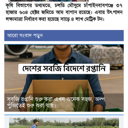
কৃষি বিভাগের তথ্যমতে, চলতি মৌসুমে চাঁপাইনবাবগঞ্জে ৩৭
হাজার ৬০৪ হেক্টর জমিতে আম বাগান রয়েছে। এবার উৎপাদন
লক্ষ্যমাত্রা নির্ধারণ করা হয়েছে সাড়ে ৪ লাখ মেট্রিক টন।
আরো সংবাদ পড়ুন
সবজি রপ্তানি শুরু করা এখন অনেক সহজ, অল্প
পুঁজিতেই শুরু করা যায়।