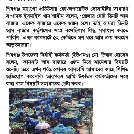
শিবগঞ্জ ম্যাংগো প্রডিউসার কো-অপারেটিভ সোসাইটির সাধারণ
সম্পাদক ইসমাইল খান শামীম বলেন, ‘জেলায় মোট তিনটি আম
বাজার, একেক বাজারে একেক ওজন চলে। তাই আমরা তিনটি
আম বাজার কর্তৃপক্ষের সঙ্গে বসেছিলাম কিন্তু সমাধান করতে
পারিনি। এখন কানসাটে ৫২ কেজিতে মণ ধরে আম ক্রয় করছেন
আড়তদাররা।’
শিবগঞ্জ উপজেলা নির্বাহী কর্মকর্তা (ইউএনও) মো. উজ্জল হোসেন
বলেন, ‘কানসাট আম বাজারে ওজন নিয়ে ঝামেলার বিষয়টি
শুনেছি। তবে এখন পর্যন্ত কোনও আমচাষি আমাদের কাছে লিখিত
অভিযোগ করেননি। তারপরও আমি ঊর্ধ্বতন কর্মকর্তাদের সঙ্গে
কথা বলে বিষয়টি সমাধানের চেষ্টা করব।’