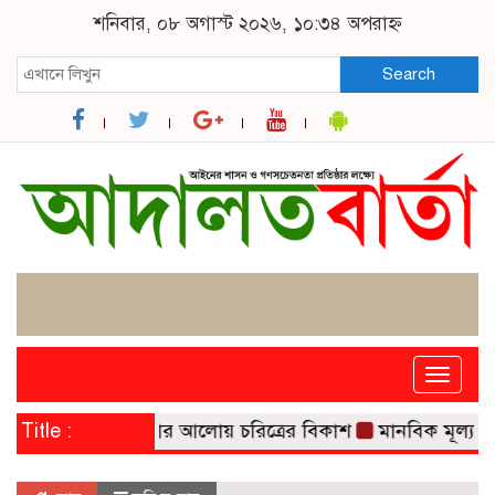
শনিবার, ০৮ অগাস্ট ২০২৬, ১০:৩৪ অপরাহ্ন
Search
Toggle
naviga
 নৈতিকতা চর্চার আলোয় চরিত্রের বিকাশ
Title :
মানবিক মূল্যবোধসম্পন্