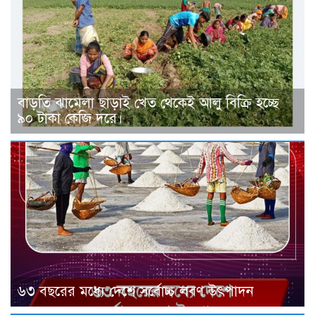
বাড়তি ঝামেলা ছাড়াই খেত থেকেই আলু বিক্রি হচ্ছে
৯০ টাকা কেজি দরে।
৬৩ বছরের মধ্যে দেশে সর্বোচ্চ লবণ উৎপাদন