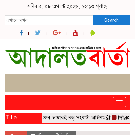
শনিবার, ০৮ অগাস্ট ২০২৬, ১২:১৩ পূর্বাহ্ন
Search
Toggle
naviga
বোধসম্পন্ন বিচারকের অভাবই বড় সংকট: আইনমন্ত্রী
Title :
দিল্লিতে প্র