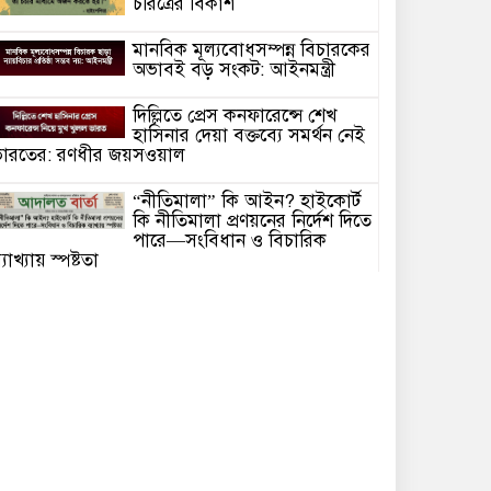
চরিত্রের বিকাশ
মানবিক মূল্যবোধসম্পন্ন বিচারকের
অভাবই বড় সংকট: আইনমন্ত্রী
দিল্লিতে প্রেস কনফারেন্সে শেখ
হাসিনার দেয়া বক্তব্যে সমর্থন নেই
ারতের: রণধীর জয়সওয়াল
“নীতিমালা” কি আইন? হাইকোর্ট
কি নীতিমালা প্রণয়নের নির্দেশ দিতে
পারে—সংবিধান ও বিচারিক
্যাখ্যায় স্পষ্টতা
বিটিভির নতুন মহাপরিচালক কাজী
জেসিন পরিবর্তনের প্রত্যাশায়
রাষ্ট্রীয় সম্প্রচারমাধ্যম
সাংবাদিক গ্রেফতার আর কত?
গণমাধ্যমের স্বাধীনতা কি কেবল
কাগজে-কলমে!