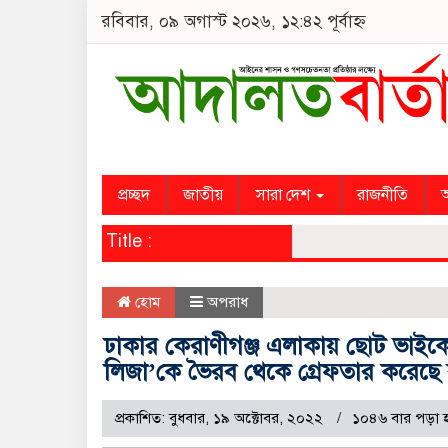
রবিবার, ০৯ অগাস্ট ২০২৬, ১২:৪২ পূর্বাহ্ন
প্রচ্ছদ
জাতীয়
সারা দেশ
রাজনীতি
অ
Title :
হোম
অপরাধ
ঢাকার কেরাণীগঞ্জ এলাকায় ছোট ভাইকে
লিজা’কে ভৈরব থেকে গ্রেফতার করেছে র
প্রকাশিত: বুধবার, ১৯ অক্টোবর, ২০২২
১০৪৬ বার পড়া 