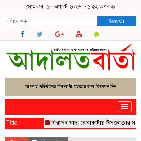
সোমবার, ১০ অগাস্ট ২০২৬, ০১:৫২ অপরাহ্ন
Search
Toggle
naviga
Title :
নিরাপদ খাদ্য কেনাকাটায় উপভোক্তার সচেতনত