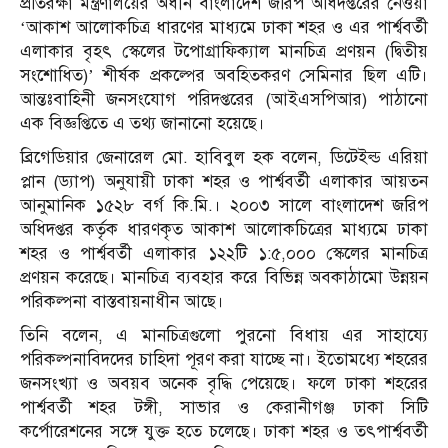
প্রতিরক্ষা মন্ত্রণালয়ের অধীন বাংলাদেশ জরিপ অধিদপ্তরের নেওয়া
‘আকাশ আলোকচিত্র ধারণের মাধ্যমে ঢাকা শহর ও এর পার্শ্ববর্তী
এলাকার বৃহৎ স্কেলের টপোগ্রাফিক্যাল মানচিত্র প্রণয়ন (দ্বিতীয়
সংশোধিত)’ শীর্ষক প্রকল্পের অবহিতকরণ সেমিনার ছিল এটি।
আন্তঃবাহিনী জনসংযোগ পরিদপ্তরের (আইএসপিআর) পাঠানো
এক বিজ্ঞপ্তিতে এ তথ্য জানানো হয়েছে।
ব্রিগেডিয়ার জেনারেল মো. হাবিবুল হক বলেন, ডিটেইল্ড এরিয়া
প্লান (ড্যাপ) অনুযায়ী ঢাকা শহর ও পার্শ্ববর্তী এলাকার আয়তন
আনুমানিক ১৫২৮ বর্গ কি.মি.। ২০০৩ সালে বাংলাদেশ জরিপ
অধিদপ্তর কর্তৃক ধারণকৃত আকাশ আলোকচিত্রের মাধ্যমে ঢাকা
শহর ও পার্শ্ববর্তী এলাকার ১২২টি ১:৫,০০০ স্কেলের মানচিত্র
প্রণয়ন করেছে। মানচিত্র ব্যবহার করে বিভিন্ন অবকাঠামো উন্নয়ন
পরিকল্পনা বাস্তবায়নাধীন আছে।
তিনি বলেন, এ মানচিত্রগুলো পুরনো বিধায় এর সাহায্যে
পরিকল্পনাবিদদের চাহিদা পূরণ করা যাচ্ছে না। ইতোমধ্যে শহরের
জনসংখ্যা ও অবয়ব অনেক বৃদ্ধি পেয়েছে। ফলে ঢাকা শহরের
পার্শ্ববর্তী শহর টঙ্গী, সাভার ও কেরানীগঞ্জ ঢাকা সিটি
কর্পোরেশনের সঙ্গে যুক্ত হতে চলেছে। ঢাকা শহর ও তৎপার্শ্ববর্তী