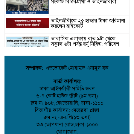
সংকটে বিচারপ্রার্থী ও আইনজীবীরা
আইনজীবীকে ২৫ হাজার টাকা জরিমানা
করলেন হাইকোর্ট
আবাসিক এলাকায় রাত ৯টা থেকে
সকাল ৬টা পর্যন্ত হর্ন নিষিদ্ধ: পরিবেশ
অধিদপ্তরের কঠোর নির্দেশনা
রাষ্ট্রপতি নির্বাচনে বিএনপির দুই
সম্পাদক:
এডভোকেট মোহাম্মদ এনামুল হক
মনোনয়নপত্র সংগ্রহ, কারা সেই দুই নেতা
বার্তা কার্যালয়:
বিদেশে পাসপোর্ট হারালে কী
ঢাকা আইনজীবী সমিতি ভবন
করবেন? পর্যটক ও প্রবাসীদের জন্য
৬-৭ কোর্ট হাউজ স্ট্রীট (৯ম তলা)
পূর্ণাঙ্গ আইনি ও ব্যবহারিক নির্দেশনা
রুম নং ৯০৮,কোতোয়ালি, ঢাকা-১১০০
সঠিক Prompt-এই লুকিয়ে শক্তি:
বিভাগীয় কার্যালয়: মেহেরবা প্লাজা
ChatGPT ব্যবহার করে দৈনন্দিন কাজ
রুম নং -এন.পি(১৩ তলা)
সহজ করার ২০ কার্যকর কৌশল
৩৩,তোপখানা রোড,ঢাকা-১০০০
যোগাযোগ:
নীতি ও নৈতিকতা চর্চার আলোয় চরিত্রের