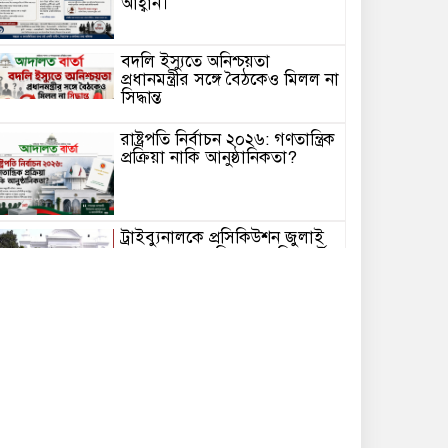
আহ্বান।
বদলি ইস্যুতে অনিশ্চয়তা
প্রধানমন্ত্রীর সঙ্গে বৈঠকেও মিলল না
সিদ্ধান্ত
রাষ্ট্রপতি নির্বাচন ২০২৬: গণতান্ত্রিক
প্রক্রিয়া নাকি আনুষ্ঠানিকতা?
ট্রাইব্যুনালকে প্রসিকিউশন জুলাই
হত্যাকাণ্ডের জাতিসংঘের রিপোর্টের
প্রত্যক্ষদর্শীদের পরিচয়
বাংলাদেশকে দেয়নি জাতিসংঘ
আমদানিনির্ভরতা কমাতে
কক্সবাজারে আধুনিক লবণ
রিফাইনারি হাব স্থাপনের উদ্যোগ
নেওয়া হয়েছে এতে সিন্ডিকেট
ভাঙবে, চাষিরা পাবেন ন্যায্যমূল্য