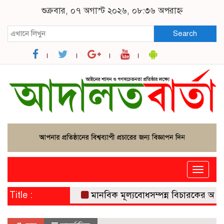
শুক্রবার, ০৭ অগাস্ট ২০২৬, ০৮:৩৬ অপরাহ্ন
Search
Toggle
naviga
Title :
মানবিক মূল্যবোধসম্পন্ন বিচারকের অভাবই ব