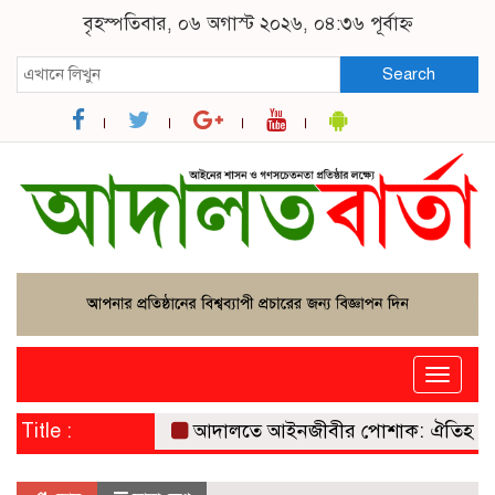
বৃহস্পতিবার, ০৬ অগাস্ট ২০২৬, ০৪:৩৬ পূর্বাহ্ন
Search
Toggle
naviga
Title :
আদালতে আইনজীবীর পোশাক: ঐতিহ্য, প্রতীক