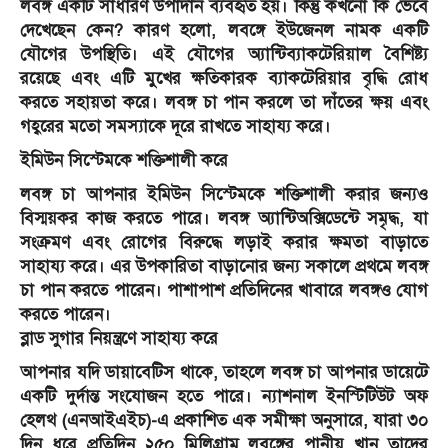
লবঙ্গ একটি সাধারণ উপাদান ব্যবহৃত হয়। কিন্তু কখনো কি ভেবে
দেখেছেন কেন? কারণ হলো, লবঙ্গে ইউজেনল নামক একটি
যৌগের উপস্থিতি। এই যৌগের অ্যান্টিব্যাকটেরিয়াল বৈশিষ্ট্য
রয়েছে এবং এটি মুখের ক্ষতিকারক ব্যাকটেরিয়ার বৃদ্ধি রোধ
করতে সহায়তা করে। লবঙ্গ চা পান করলে তা দাঁতের ক্ষয় এবং
গহ্বরের মতো সমস্যাকে দূরে রাখতে সাহায্য করে।
ইমিউন সিস্টেমকে শক্তিশালী করে
লবঙ্গ চা আপনার ইমিউন সিস্টেমকে শক্তিশালী করার জন্যও
বিস্ময়কর কাজ করতে পারে। লবঙ্গ অ্যান্টিঅক্সিডেন্টে সমৃদ্ধ, যা
সংক্রমণ এবং রোগের বিরুদ্ধে লড়াই করার ক্ষমতা বাড়াতে
সাহায্য করে। এর উপকারিতা বাড়ানোর জন্য সকালে প্রথমে লবঙ্গ
চা পান করতে পারেন। পাশাপাশ প্রতিদিনের খাবারে লবঙ্গও যোগ
করতে পারেন।
ব্লাড সুগার নিয়ন্ত্রণে সাহায্য করে
আপনার যদি ডায়াবেটিস থাকে, তাহলে লবঙ্গ চা আপনার ডায়েটে
একটি দুর্দান্ত সংযোজন হতে পারে। ন্যাশনাল ইনস্টিটিউট অফ
হেলথ (এনআইএইচ)-এ প্রকাশিত এক সমীক্ষা অনুসারে, যারা ৩০
দিন ধরে প্রতিদিন ২৫০ মিলিগ্রাম লবঙ্গের পানীয় খান তাদের