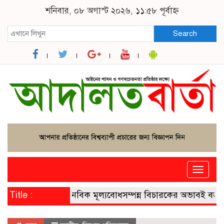
শনিবার, ০৮ অগাস্ট ২০২৬, ১১:৫৮ পূর্বাহ্ন
Search
Toggle
naviga
Title :
মানবিক মূল্যবোধসম্পন্ন বিচারকের অভাবই বড় সংকট: