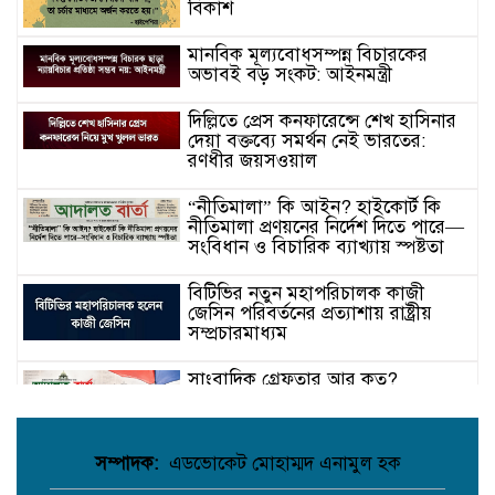
বিকাশ
মানবিক মূল্যবোধসম্পন্ন বিচারকের
অভাবই বড় সংকট: আইনমন্ত্রী
দিল্লিতে প্রেস কনফারেন্সে শেখ হাসিনার
দেয়া বক্তব্যে সমর্থন নেই ভারতের:
রণধীর জয়সওয়াল
“নীতিমালা” কি আইন? হাইকোর্ট কি
নীতিমালা প্রণয়নের নির্দেশ দিতে পারে—
সংবিধান ও বিচারিক ব্যাখ্যায় স্পষ্টতা
বিটিভির নতুন মহাপরিচালক কাজী
জেসিন পরিবর্তনের প্রত্যাশায় রাষ্ট্রীয়
সম্প্রচারমাধ্যম
সাংবাদিক গ্রেফতার আর কত?
গণমাধ্যমের স্বাধীনতা কি কেবল
কাগজে-কলমে!
সম্পাদক:
এডভোকেট মোহাম্মদ এনামুল হক