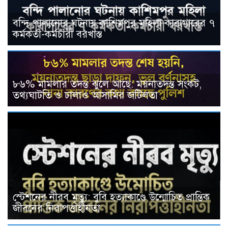
বন্দি পালানোর ঘটনায় কাশিমপুর মহিলা কারাগারের ৭
কর্মকর্তা-কর্মচারী বরখাস্ত
৮৬% মামলার তদন্ত ঝুলে আছে: ময়নাতদন্ত সংকট,
তথ্যঘাটতি ও ঢালাও আসামির জটিলতা
স্টেশনের নীরব মৃত্যু: বুবি হত্যাকাণ্ডে উন্মোচিত প্রান্তিক
জীবনের নিরাপত্তাহীনতা