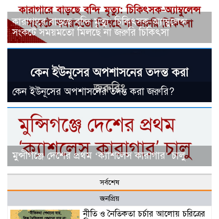
কারাগারে বাড়ছে বন্দি মৃত্যু: চিকিৎসক-অ্যাম্বুলেন্স
সংকটে সময়মতো মিলছে না জরুরি চিকিৎসা
কেন ইউনূসের অপশাসনের তদন্ত করা জরুরি?
মুন্সীগঞ্জে দেশের প্রথম ‘ক্যাশলেস কারাগার’ চালু
সর্বশেষ
জনপ্রিয়
নীতি ও নৈতিকতা চর্চার আলোয় চরিত্রের