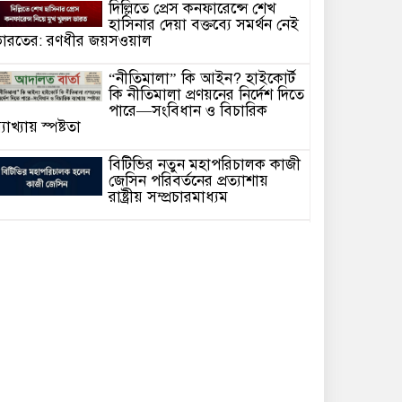
দিল্লিতে প্রেস কনফারেন্সে শেখ
হাসিনার দেয়া বক্তব্যে সমর্থন নেই
ারতের: রণধীর জয়সওয়াল
“নীতিমালা” কি আইন? হাইকোর্ট
কি নীতিমালা প্রণয়নের নির্দেশ দিতে
পারে—সংবিধান ও বিচারিক
্যাখ্যায় স্পষ্টতা
বিটিভির নতুন মহাপরিচালক কাজী
জেসিন পরিবর্তনের প্রত্যাশায়
রাষ্ট্রীয় সম্প্রচারমাধ্যম
সাংবাদিক গ্রেফতার আর কত?
গণমাধ্যমের স্বাধীনতা কি কেবল
কাগজে-কলমে!
হাসিনাকে ভারত এই সুযোগ কেন
দিল—প্রশ্ন বিএনপির
আদালতে মামলা পরিচালনার সময়
অসুস্থ হয়ে মা’রা গেছেন সিনিয়র