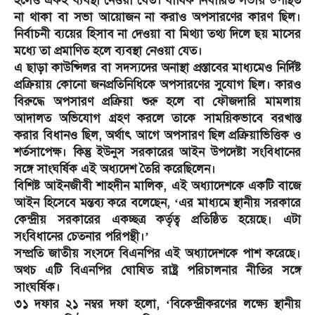
হলেও একই ব্যবস্থা নেওয়া যেত। বার্ষিক নির্ধারিত সভায় উপস্থিত
না থাকা বা সভা আয়োজন না করাও অপসারণের কারণ ছিল।
নির্বাচনী ব্যয়ের হিসাব না দেওয়া বা মিথ্যা তথ্য দিলে ছয় মাসের
মধ্যে তা প্রমাণিত হলে ব্যবস্থা নেওয়া যেত।
এ ছাড়া কাউন্সিলর বা সদস্যদের অনাস্থা প্রস্তাবের মাধ্যমেও নির্দিষ্ট
প্রক্রিয়ায় কোনো জনপ্রতিনিধিকে অপসারণের সুযোগ ছিল। কারও
বিরুদ্ধে অপসারণ প্রক্রিয়া শুরু হলে বা ফৌজদারি মামলায়
আদালত অভিযোগ গ্রহণ করলে তাকে সাময়িকভাবে বরখাস্ত
করার বিধানও ছিল, অর্থাৎ আগে অপসারণ ছিল প্রক্রিয়াভিত্তিক ও
শর্তসাপেক্ষ। কিন্তু ইউনুস সরকারের আইন উপদেষ্টা সংবিধানের
সঙ্গে সাংঘর্ষিক এই অধ‍্যদেশ তৈরি করেছিলেন।
বিশিষ্ট আইনজীবী শাহদীন মালিক, এই অধ্যাদেশকে একটি বাজে
আইন হিসেবে মন্তব্য করে বলেছেন, ‘এর মাধ্যমে স্থানীয় সরকারে
কেন্দ্রীয় সরকারের একচ্ছত্র কর্তৃত্ব প্রতিষ্ঠিত হয়েছে। এটা
সংবিধানের চেতনার পরিপন্থী।’
সম্প্রতি জাতীয় সংসদে বিএনপির এই অধ্যাদেশকে পাশ করেছে।
অথচ এটি বিএনপির ঘোষিত রাষ্ট্র পরিচালনার নীতির সঙ্গে
সাংঘর্ষিক।
৩১ দফার ২১ নম্বর দফা হলো, ‘বিকেন্দ্রীকরণের লক্ষ্যে স্থানীয়