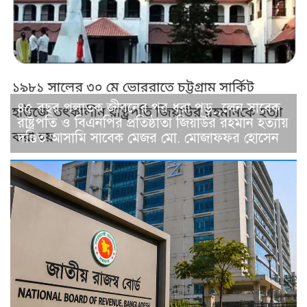
৪৫ বছর পলাতক জীবনের পর ধরা পড়়়লেন সাবেক
রাষ্ট্রপতি ও বিএনপির প্রতিষ্ঠাতা জিয়াউর রহমান হত্যায়
দণ্ডিত আসামি সাবেক মেজর মো. মোজাফফর হোসেন