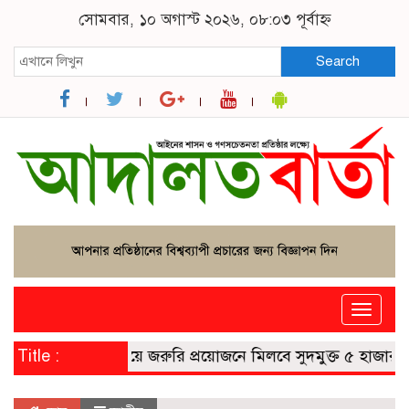
সোমবার, ১০ অগাস্ট ২০২৬, ০৮:০৩ পূর্বাহ্ন
Search
Toggle
naviga
মোবাইল ব্যাংকিংয়ে জরুরি প্রয়োজনে মিলবে সুদমুক্ত ৫ হাজার টাক
Title :