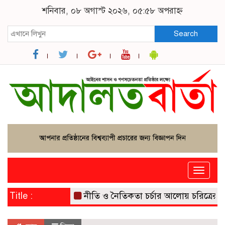
শনিবার, ০৮ অগাস্ট ২০২৬, ০৫:৫৮ অপরাহ্ন
Search
Toggle
naviga
Title :
নীতি ও নৈতিকতা চর্চার আলোয় চরিত্রের বিকা