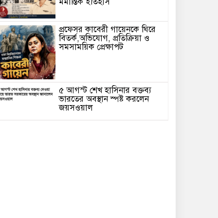
মর্মান্তিক ইতিহাস
প্রফেসর কাবেরী গায়েনকে ঘিরে
বিতর্ক,অভিযোগ, প্রতিক্রিয়া ও
সমসাময়িক প্রেক্ষাপট
৫ আগস্ট শেখ হাসিনার বক্তব্য
ভারতের অবস্থান স্পষ্ট করলেন
জয়সওয়াল
বিদ্বেষমূলক কথা ছাড়া শেখ
হাসিনার বক্তব্য প্রচারে আইনি
বাধা নেই: চিফ প্রসিকিউটর
গাজীপুরে ভূমি অফিসে
দালালচক্রের দৌরাত্ম্য: অনিয়ম-
অবহেলায় একযোগে বরখাস্ত ৪
র্মকর্তা-কর্মচারী
প্রযুক্তিনির্ভর পুলিশি সেবা আরও