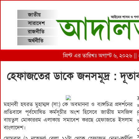
প্রিন্ট এর তারিখঃ অগাস্ট ৬, ২০২৬ ||
হেফাজতের ডাকে জনসমূদ্র : দূতা
মহানবী হযরত মুহাম্মদ (সা:) কে অবমাননা ও ব্যঙ্গচিত্র প্রদর্শনের
প্রতিবাদে পূর্বঘোষিত কর্মসূচীর অংশ হিসেবে জাতীয় মসজিদ
বায়তুল মোকাররম এলাকায় সমাবেশ করছে হেফাজতে ইসলাম
বাংলাদেশ।
সোমবার (২ নভেম্বর) বেলা ১১টা থেকে হেফাজত নেতা-কর্মীরা