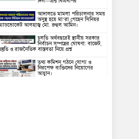
দিল—প্রশ্ন বিএনপির
আদালতে মামলা পরিচালনার সময়
অসুস্থ হয়ে মা’রা গেছেন সিনিয়র
্যাডভোকেট আলহাজ্ব মো. রুহুল আমিন।
চলতি অর্থবছরেই স্থানীয় সরকার
নির্বাচন সম্পন্নের ঘোষণা: বাজেট,
্রস্তুতি ও রাজনৈতিক বাস্তবতা নিয়ে প্রশ্ন
তথ্য কমিশন গঠনে যোগ্য ও
নিরপেক্ষ ব্যক্তিদের নিয়োগের
আহ্বান।
বদলি ইস্যুতে অনিশ্চয়তা
প্রধানমন্ত্রীর সঙ্গে বৈঠকেও মিলল না
সিদ্ধান্ত
রাষ্ট্রপতি নির্বাচন ২০২৬: গণতান্ত্রিক
প্রক্রিয়া নাকি আনুষ্ঠানিকতা?