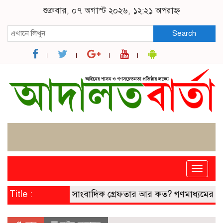
শুক্রবার, ০৭ অগাস্ট ২০২৬, ১২:২১ অপরাহ্ন
Search
Toggle
naviga
Title :
সাংবাদিক গ্রেফতার আর কত? গণমাধ্যমের স্বা