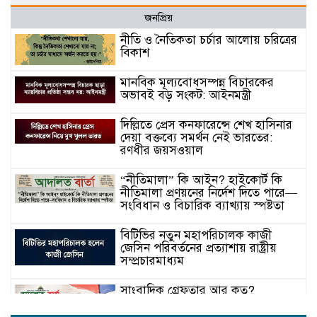
জনপ্রিয়
নীতি ও নৈতিকতা চর্চার আলোয় চরিত্রের
বিকাশ
মানবিক মূল্যবোধসম্পন্ন বিচারকের
অভাবই বড় সংকট: আইনমন্ত্রী
দিল্লিতে প্রেস কনফারেন্সে শেখ হাসিনার
দেয়া বক্তব্যে সমর্থন নেই ভারতের:
রণধীর জয়সওয়াল
“নীতিমালা” কি আইন? হাইকোর্ট কি
নীতিমালা প্রণয়নের নির্দেশ দিতে পারে—
সংবিধান ও বিচারিক ব্যাখ্যায় স্পষ্টতা
বিটিভির নতুন মহাপরিচালক কাজী
জেসিন পরিবর্তনের প্রত্যাশায় রাষ্ট্রীয়
সম্প্রচারমাধ্যম
সাংবাদিক গ্রেফতার আর কত?
গণমাধ্যমের স্বাধীনতা কি কেবল
কাগজে-কলমে!