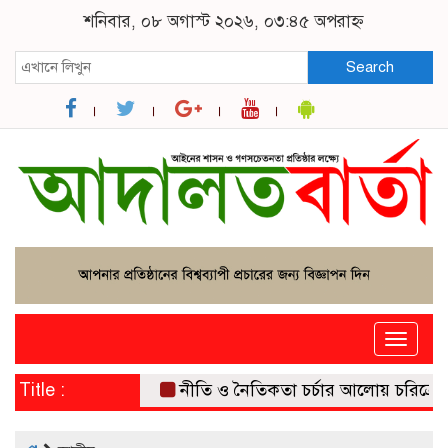
শনিবার, ০৮ অগাস্ট ২০২৬, ০৩:৪৫ অপরাহ্ন
Search
Toggle
naviga
Title :
নীতি ও নৈতিকতা চর্চার আলোয় চরিত্রের বি