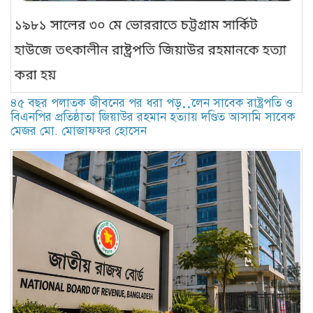
৪৫ বছর পলাতক জীবনের পর ধরা পড়়়লেন সাবেক রাষ্ট্রপতি ও
বিএনপির প্রতিষ্ঠাতা জিয়াউর রহমান হত্যায় দণ্ডিত আসামি সাবেক
মেজর মো. মোজাফফর হোসেন