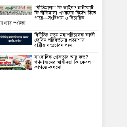
“নীতিমালা” কি আইন? হাইকোর্ট
কি নীতিমালা প্রণয়নের নির্দেশ দিতে
পারে—সংবিধান ও বিচারিক
্যাখ্যায় স্পষ্টতা
বিটিভির নতুন মহাপরিচালক কাজী
জেসিন পরিবর্তনের প্রত্যাশায়
রাষ্ট্রীয় সম্প্রচারমাধ্যম
সাংবাদিক গ্রেফতার আর কত?
গণমাধ্যমের স্বাধীনতা কি কেবল
কাগজে-কলমে!
হাসিনাকে ভারত এই সুযোগ কেন
দিল—প্রশ্ন বিএনপির
আদালতে মামলা পরিচালনার সময়
অসুস্থ হয়ে মা’রা গেছেন সিনিয়র
্যাডভোকেট আলহাজ্ব মো. রুহুল আমিন।
চলতি অর্থবছরেই স্থানীয় সরকার