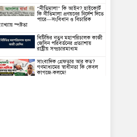
“নীতিমালা” কি আইন? হাইকোর্ট
কি নীতিমালা প্রণয়নের নির্দেশ দিতে
পারে—সংবিধান ও বিচারিক
্যাখ্যায় স্পষ্টতা
বিটিভির নতুন মহাপরিচালক কাজী
জেসিন পরিবর্তনের প্রত্যাশায়
রাষ্ট্রীয় সম্প্রচারমাধ্যম
সাংবাদিক গ্রেফতার আর কত?
গণমাধ্যমের স্বাধীনতা কি কেবল
কাগজে-কলমে!
হাসিনাকে ভারত এই সুযোগ কেন
দিল—প্রশ্ন বিএনপির
আদালতে মামলা পরিচালনার সময়
অসুস্থ হয়ে মা’রা গেছেন সিনিয়র
্যাডভোকেট আলহাজ্ব মো. রুহুল আমিন।
চলতি অর্থবছরেই স্থানীয় সরকার