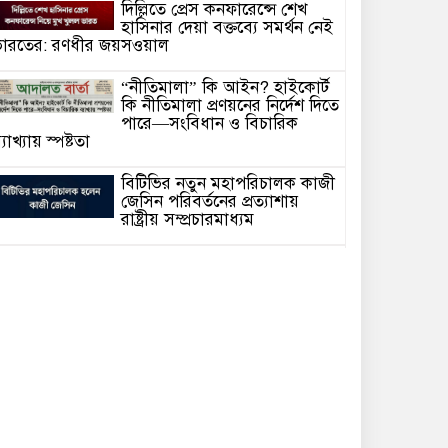
দিল্লিতে প্রেস কনফারেন্সে শেখ
হাসিনার দেয়া বক্তব্যে সমর্থন নেই
ারতের: রণধীর জয়সওয়াল
“নীতিমালা” কি আইন? হাইকোর্ট
কি নীতিমালা প্রণয়নের নির্দেশ দিতে
পারে—সংবিধান ও বিচারিক
্যাখ্যায় স্পষ্টতা
বিটিভির নতুন মহাপরিচালক কাজী
জেসিন পরিবর্তনের প্রত্যাশায়
রাষ্ট্রীয় সম্প্রচারমাধ্যম
সাংবাদিক গ্রেফতার আর কত?
গণমাধ্যমের স্বাধীনতা কি কেবল
কাগজে-কলমে!
হাসিনাকে ভারত এই সুযোগ কেন
দিল—প্রশ্ন বিএনপির
আদালতে মামলা পরিচালনার সময়
অসুস্থ হয়ে মা’রা গেছেন সিনিয়র