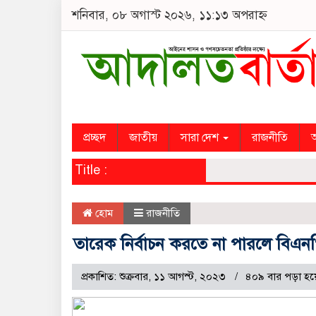
শনিবার, ০৮ অগাস্ট ২০২৬, ১১:১৩ অপরাহ্ন
প্রচ্ছদ
জাতীয়
সারা দেশ
রাজনীতি
অ
Title :
হোম
রাজনীতি
তারেক নির্বাচন করতে না পারলে বিএনপির
প্রকাশিত: শুক্রবার, ১১ আগস্ট, ২০২৩
৪০৯ বার পড়া হয়