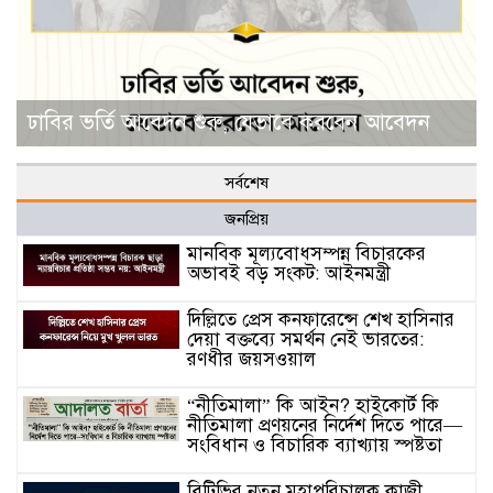
ঢাবির ভর্তি আবেদন শুরু, যেভাবে করবেন আবেদন
সর্বশেষ
জনপ্রিয়
মানবিক মূল্যবোধসম্পন্ন বিচারকের
অভাবই বড় সংকট: আইনমন্ত্রী
দিল্লিতে প্রেস কনফারেন্সে শেখ হাসিনার
দেয়া বক্তব্যে সমর্থন নেই ভারতের:
রণধীর জয়সওয়াল
“নীতিমালা” কি আইন? হাইকোর্ট কি
নীতিমালা প্রণয়নের নির্দেশ দিতে পারে—
সংবিধান ও বিচারিক ব্যাখ্যায় স্পষ্টতা
বিটিভির নতুন মহাপরিচালক কাজী