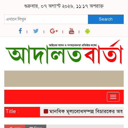
শুক্রবার, ০৭ অগাস্ট ২০২৬, ১১:১৭ অপরাহ্ন
Search
Toggle
naviga
Title :
মানবিক মূল্যবোধসম্পন্ন বিচারকের অভাবই বড় 