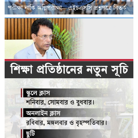
পরীক্ষা নাকি অগ্নিপরীক্ষা—এইচএসসি প্রশ্নপত্রে বিতর্ক