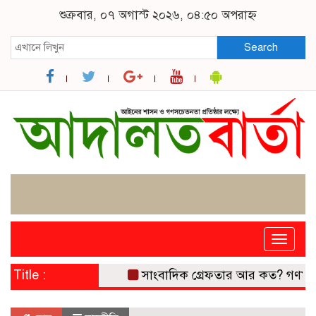
শুক্রবার, ০৭ অগাস্ট ২০২৬, ০৪:৫০ অপরাহ্ন
Search
Toggle
naviga
Title :
সাংবাদিক গ্রেফতার আর কত? গণমাধ্য