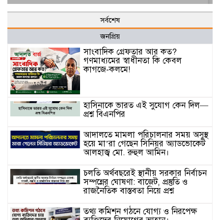
সর্বশেষ
জনপ্রিয়
সাংবাদিক গ্রেফতার আর কত?
গণমাধ্যমের স্বাধীনতা কি কেবল
কাগজে-কলমে!
হাসিনাকে ভারত এই সুযোগ কেন দিল—
প্রশ্ন বিএনপির
আদালতে মামলা পরিচালনার সময় অসুস্থ
হয়ে মা’রা গেছেন সিনিয়র অ্যাডভোকেট
আলহাজ্ব মো. রুহুল আমিন।
চলতি অর্থবছরেই স্থানীয় সরকার নির্বাচন
সম্পন্নের ঘোষণা: বাজেট, প্রস্তুতি ও
রাজনৈতিক বাস্তবতা নিয়ে প্রশ্ন
তথ্য কমিশন গঠনে যোগ্য ও নিরপেক্ষ