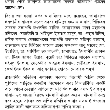
শুনানি শেষে আদালত আসামিদের বিরুদ্ধে অভিযোগ গঠনের
আদেশ দেন।
বিচার শুরু হওয়া অপর আসামিদের মধ্যে রয়েছেন, জামায়াতে
ইসলামীর সাবেক সংসদ সদস্য হামিদুর রহমান আযাদ, শিবিরের
সাবেক সভাপতি ফখরুদ্দিন মানিক, জামায়াতের ঢাকা মহানগর
দক্ষিণের সেক্রেটারি ড. শফিকুল ইসলাম মাসুদ, ডা. নেছার উদ্দিন,
শ্রমিক কল্যাণ ফেডারেশনের সভাপতি অধ্যাপক মজিবুর রহমান,
বাংলাদেশ ছাত্র শিবিরের সাবেক প্রচার সম্পাদক আবু সালেহ মো.
ইয়াহিয়া, ডা. সামিউল হক ফারুকী, জামায়াতে ইসলামীর রোকন
ডা. টিএম জাফর উল্লাহ, বুয়েট ছাত্র শিবিরের সাবেক সভাপতি
মইনুল ইসলাম, সেক্রেটারি জহিরুল ইসলাম, তৌহিদুল ইসলাম,
কেআইএম ইকবাল, আবু হুসাইন, হোসনে মোবারক প্রমুখ।
রাজধানীর মতিঝিল এলাকায় সরকার বিরোধী মিছিল থেকে
পুলিশের গাড়িতে ককটেল বিস্ফোরণ এবং বিআরটিসির একটি
বাসে আগুন দেওয়ার অভিযোগে মতিঝিল থানার এসআই রফিকুল
হাসান ৬৩ জনের বিরুদ্ধে মামলাটি দায়ের করেন। মামলাটি তদন্ত
করে ২০১৪ সালের ৩০ এপ্রিল মতিঝিল থানার এসআই খন্দকার
জাহিদ আলী আদালতে অভিযোগপত্র দাখিল করেন ।