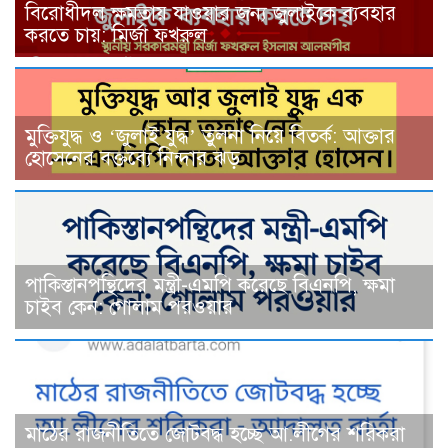
বিরোধীদল ক্ষমতায় যাওয়ার জন্য জুলাইকে ব্যবহার
করতে চায়: মির্জা ফখরুল
মুক্তিযুদ্ধ ও ‘জুলাই যুদ্ধ’ তুলনা নিয়ে বিতর্ক: আক্তার
হোসেনের বক্তব্যে নিন্দার ঝড়
পাকিস্তানপন্থিদের মন্ত্রী-এমপি করেছে বিএনপি, ক্ষমা
চাইব কেন: গোলাম পরওয়ার
মাঠের রাজনীতিতে জোটবদ্ধ হচ্ছে আ.লীগের শরিকরা