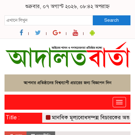
শুক্রবার, ০৭ অগাস্ট ২০২৬, ০৮:৪২ অপরাহ্ন
Search
Toggle
naviga
Title :
মানবিক মূল্যবোধসম্পন্ন বিচারকের অভাবই বড়