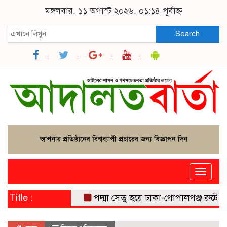
মঙ্গলবার, ১১ অগাস্ট ২০২৬, ০১:১৪ পূর্বাহ্ন
Search
Toggle
naviga
Title :
পদ্মা সেতু হয়ে ঢাকা-গোপালগঞ্জ রুটে নতুন