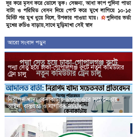
দূর করে মৃসণ করে তোলে ত্বক। সেজন্য, আধা কাপ পুদিনা পাতা
বাটা ও পরিমিত বেসন দিয়ে পেস্ট করে মুখে লাগিয়ে ১০-১৫
মিনিট পর মুখ ধুয়ে নিলে, উপকার পাওয়া যায়।
পুদিনার ভর্তা
মুখের রুচিও বাড়ায়,সাথে মুড়িমাখা সেই স্বাদ
আরো সংবাদ পড়ুন
পদ্মা সেতু হয়ে ঢাকা-গোপালগঞ্জ রুটে নতুন কমিউটার
ট্রেন চালু
নিরাপদ খাদ্য কেনাকাটায় উপভোক্তার সচেতনতায়
আইন, বাস্তবতা ও নাগরিক দায়িত্ব