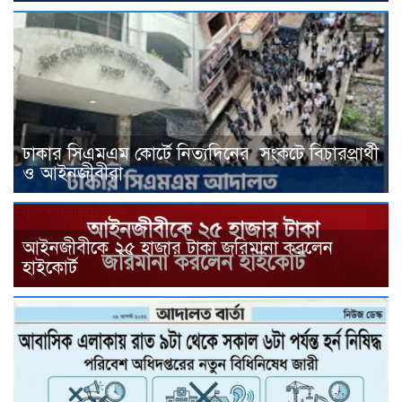
ঢাকার সিএমএম কোর্টে নিত্যদিনের সংকটে বিচারপ্রার্থী
ও আইনজীবীরা
আইনজীবীকে ২৫ হাজার টাকা জরিমানা করলেন
হাইকোর্ট