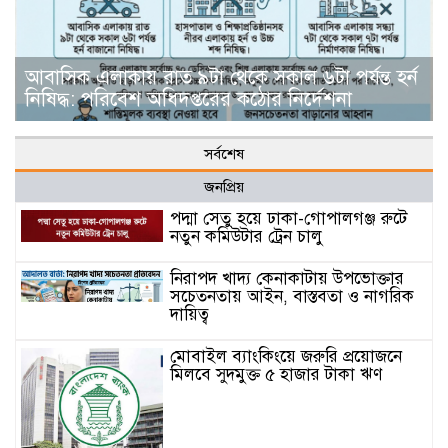
আবাসিক এলাকায় রাত ৯টা থেকে সকাল ৬টা পর্যন্ত হর্ন
নিষিদ্ধ: পরিবেশ অধিদপ্তরের কঠোর নির্দেশনা
সর্বশেষ
জনপ্রিয়
পদ্মা সেতু হয়ে ঢাকা-গোপালগঞ্জ রুটে
নতুন কমিউটার ট্রেন চালু
নিরাপদ খাদ্য কেনাকাটায় উপভোক্তার
সচেতনতায় আইন, বাস্তবতা ও নাগরিক
দায়িত্ব
মোবাইল ব্যাংকিংয়ে জরুরি প্রয়োজনে
মিলবে সুদমুক্ত ৫ হাজার টাকা ঋণ