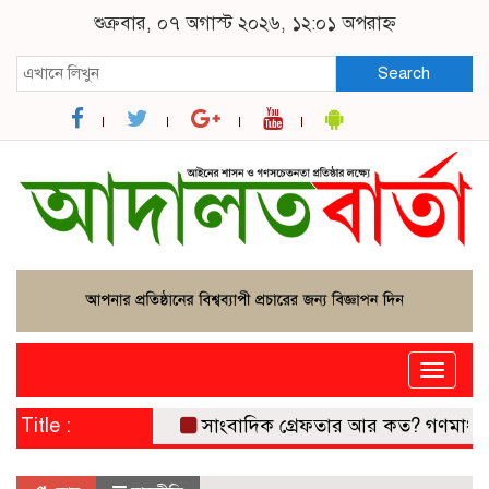
শুক্রবার, ০৭ অগাস্ট ২০২৬, ১২:০১ অপরাহ্ন
Search
Toggle
naviga
Title :
সাংবাদিক গ্রেফতার আর কত? গণমাধ্যমের