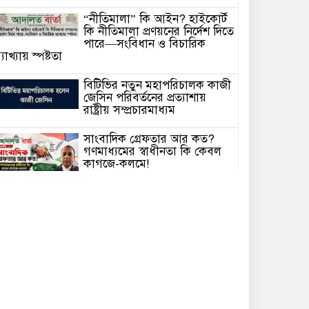
“নীতিমালা” কি আইন? হাইকোর্ট
কি নীতিমালা প্রণয়নের নির্দেশ দিতে
পারে—সংবিধান ও বিচারিক
্যাখ্যায় স্পষ্টতা
বিটিভির নতুন মহাপরিচালক কাজী
জেসিন পরিবর্তনের প্রত্যাশায়
রাষ্ট্রীয় সম্প্রচারমাধ্যম
সাংবাদিক গ্রেফতার আর কত?
গণমাধ্যমের স্বাধীনতা কি কেবল
কাগজে-কলমে!
হাসিনাকে ভারত এই সুযোগ কেন
দিল—প্রশ্ন বিএনপির
আদালতে মামলা পরিচালনার সময়
অসুস্থ হয়ে মা’রা গেছেন সিনিয়র
্যাডভোকেট আলহাজ্ব মো. রুহুল আমিন।
চলতি অর্থবছরেই স্থানীয় সরকার