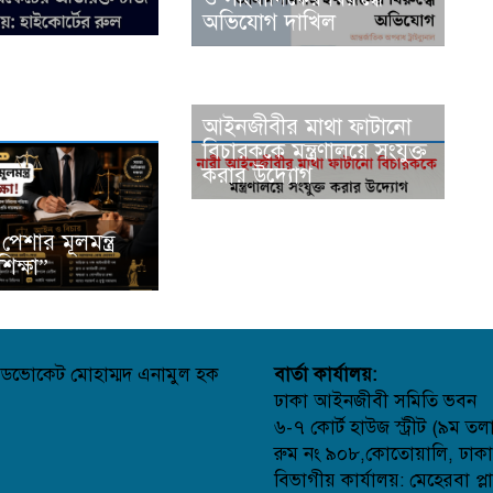
অভিযোগ দাখিল
আইনজীবীর মাথা ফাটানো
বিচারককে মন্ত্রণালয়ে সংযুক্ত
করার উদ্যোগ
েশার মূলমন্ত্র
িক্ষা”
ডভোকেট মোহাম্মদ এনামুল হক
বার্তা কার্যালয়:
ঢাকা আইনজীবী সমিতি ভবন
৬-৭ কোর্ট হাউজ স্ট্রীট (৯ম তল
রুম নং ৯০৮,কোতোয়ালি, ঢাক
বিভাগীয় কার্যালয়: মেহেরবা প্ল