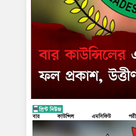
বার কাউন্সিল এমসিকিউ পরী