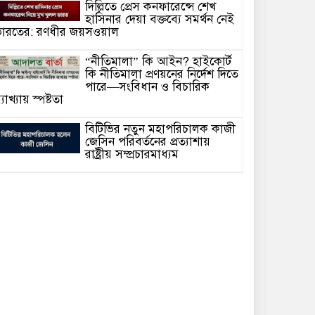
দিল্লিতে প্রেস কনফারেন্সে শেখ
হাসিনার দেয়া বক্তব্যে সমর্থন নেই
ারতের: রণধীর জয়সওয়াল
“নীতিমালা” কি আইন? হাইকোর্ট
কি নীতিমালা প্রণয়নের নির্দেশ দিতে
পারে—সংবিধান ও বিচারিক
্যাখ্যায় স্পষ্টতা
বিটিভির নতুন মহাপরিচালক কাজী
জেসিন পরিবর্তনের প্রত্যাশায়
রাষ্ট্রীয় সম্প্রচারমাধ্যম
সাংবাদিক গ্রেফতার আর কত?
গণমাধ্যমের স্বাধীনতা কি কেবল
কাগজে-কলমে!
হাসিনাকে ভারত এই সুযোগ কেন
দিল—প্রশ্ন বিএনপির
আদালতে মামলা পরিচালনার সময়
অসুস্থ হয়ে মা’রা গেছেন সিনিয়র