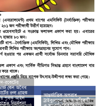
৬
এনরোলমেন্ট) প্রথম ধাপের এমসিকিউ (নৈর্ব্যক্তিক) পরীক্ষার
১ জন পরীক্ষার্থী উত্তীর্ণ হয়েছেন।
স্ব ওয়েবসাইটে এ সংক্রান্ত ফলাফল প্রকাশ করা হয়। এবারের
৩৭ হাজার ৮০ জন।
তিনটি ধাপ—নৈর্ব্যক্তিক (এমসিকিউ), লিখিত এবং মৌখিক পরীক্ষায়
াই পরবর্তী লিখিত পরীক্ষায় অংশগ্রহণের সুযোগ পান।
তীর্ণ হওয়ার পর একজন প্রার্থী সর্বোচ্চ তিনবার সরাসরি মৌখিক
ল প্রকাশ এবং সার্বিক নীতিগত সিদ্ধান্ত গ্রহণে বাংলাদেশ বার
লন করে থাকে।
ী ধাপের প্রস্তুতি নিয়ে ব্যাপক উৎসাহ-উদ্দীপনা লক্ষ্য করা গেছে।
গদ-রকেটের
চার্জ কেন অবৈধ
র্টের রুল গ্রাহক
আন্তর্জাতিক অপরাধ
রক্ষায় পৃথক আইন
ট্রাইব্যুনালে ২৭ সংস্কৃতিকর্মী
রশ্নেও নির্দেশনা
ও সাংবাদিকের বিরুদ্ধে