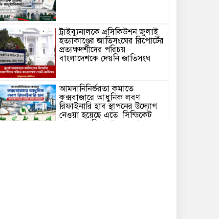
ট্রাইব্যুনালকে প্রসিকিউশন জুলাই
হত্যাকাণ্ডের জাতিসংঘের রিপোর্টের
প্রত্যক্ষদর্শীদের পরিচয়
বাংলাদেশকে দেয়নি জাতিসংঘ
আমদানিনির্ভরতা কমাতে
কক্সবাজারে আধুনিক লবণ
রিফাইনারি হাব স্থাপনের উদ্যোগ
নেওয়া হয়েছে এতে সিন্ডিকেট
ভাঙবে, চাষিরা পাবেন ন্যায্যমূল্য
আদালতে আইনজীবীর পোশাক:
ঐতিহ্য, প্রতীক ও পেশাগত মর্যাদার
প্রতিফলন
বাংলাদেশের প্রথম নারী পাইলট
রোকসানা: স্বপ্ন, সংগ্রাম ও এক
মর্মান্তিক ইতিহাস