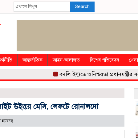
Search
র্থনীতি
আন্তর্জাতিক
আইন-আদালত
বিশেষ প্রতিবেদন
খেলা
বদলি ইস্যুতে অনিশ্চয়তা প্রধানমন্ত্রীর সঙ্গে ব
ে রাইট উইংয়ে মেসি, লেফটে রোনালদো
 হয়েছে