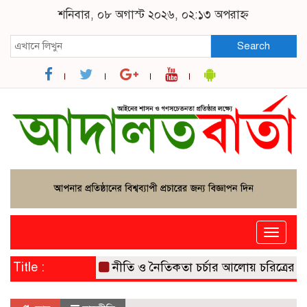
শনিবার, ০৮ অগাস্ট ২০২৬, ০২:১৩ অপরাহ্ন
Search
Toggle
naviga
Title :
নীতি ও নৈতিকতা চর্চার আলোয় চরিত্রের বিক