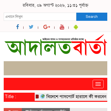
রবিবার, ০৯ অগাস্ট ২০২৬, ১১:৩১ পূর্বাহ্ন
Search
Toggle
naviga
Title :
বিদেশে পাসপোর্ট হারালে কী করবেন? পর্যটক ও