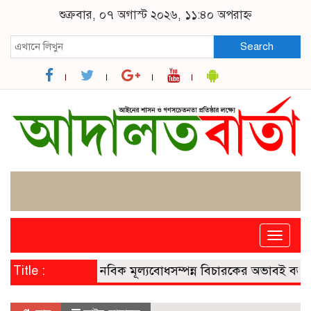
শুক্রবার, ০৭ অগাস্ট ২০২৬, ১১:৪০ অপরাহ্ন
Search
Toggle
naviga
Title :
মানবিক মূল্যবোধসম্পন্ন বিচারকের অভাবই বড় সংকট