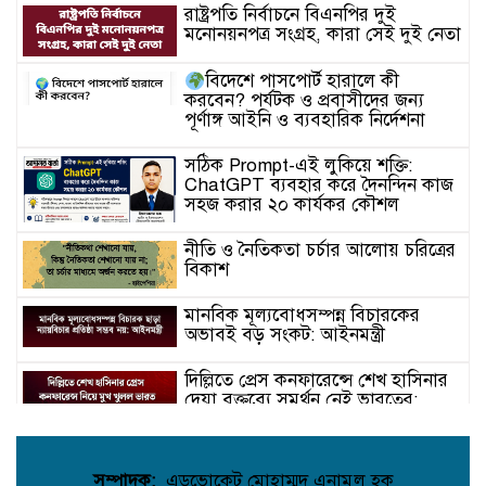
রাষ্ট্রপতি নির্বাচনে বিএনপির দুই
মনোনয়নপত্র সংগ্রহ, কারা সেই দুই নেতা
বিদেশে পাসপোর্ট হারালে কী
করবেন? পর্যটক ও প্রবাসীদের জন্য
পূর্ণাঙ্গ আইনি ও ব্যবহারিক নির্দেশনা
সঠিক Prompt-এই লুকিয়ে শক্তি:
ChatGPT ব্যবহার করে দৈনন্দিন কাজ
সহজ করার ২০ কার্যকর কৌশল
নীতি ও নৈতিকতা চর্চার আলোয় চরিত্রের
বিকাশ
মানবিক মূল্যবোধসম্পন্ন বিচারকের
অভাবই বড় সংকট: আইনমন্ত্রী
দিল্লিতে প্রেস কনফারেন্সে শেখ হাসিনার
দেয়া বক্তব্যে সমর্থন নেই ভারতের:
রণধীর জয়সওয়াল
“নীতিমালা” কি আইন? হাইকোর্ট কি
সম্পাদক:
এডভোকেট মোহাম্মদ এনামুল হক
নীতিমালা প্রণয়নের নির্দেশ দিতে পারে—