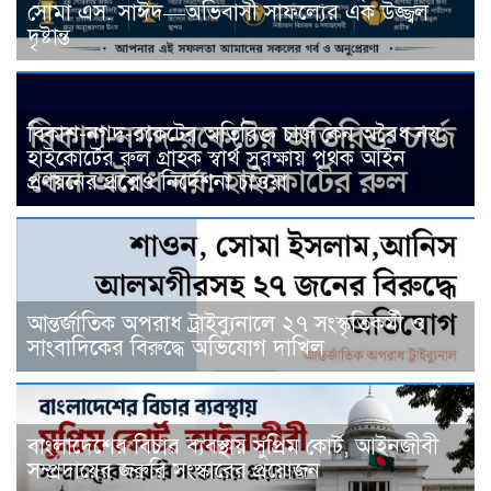
সোমা এস. সাঈদ—অভিবাসী সাফল্যের এক উজ্জ্বল
দৃষ্টান্ত
বিকাশ-নগদ-রকেটের অতিরিক্ত চার্জ কেন অবৈধ নয়:
হাইকোর্টের রুল গ্রাহক স্বার্থ সুরক্ষায় পৃথক আইন
প্রণয়নের প্রশ্নেও নির্দেশনা চাওয়া
আন্তর্জাতিক অপরাধ ট্রাইব্যুনালে ২৭ সংস্কৃতিকর্মী ও
সাংবাদিকের বিরুদ্ধে অভিযোগ দাখিল
বাংলাদেশের বিচার ব্যবস্থায় সুপ্রিম কোর্ট, আইনজীবী
সম্প্রদায়ের জরুরি সংস্কারের প্রয়োজন