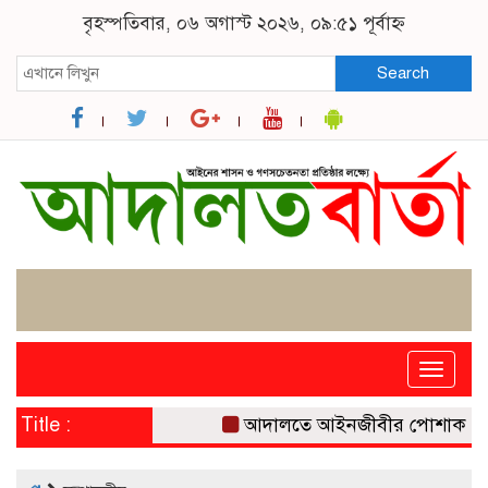
বৃহস্পতিবার, ০৬ অগাস্ট ২০২৬, ০৯:৫১ পূর্বাহ্ন
Search
Toggle
naviga
Title :
আদালতে আইনজীবীর পোশাক: ঐতিহ্