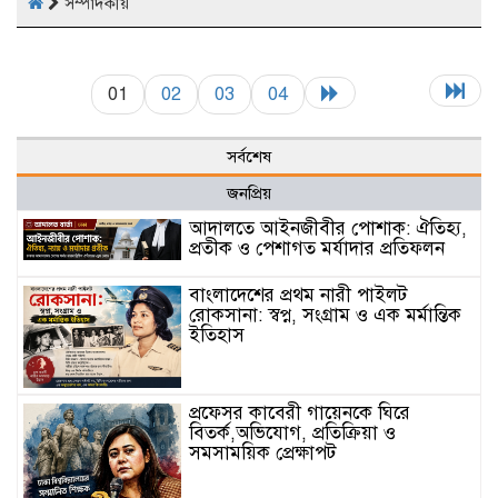
সম্পাদকীয়
01
02
03
04
সর্বশেষ
জনপ্রিয়
আদালতে আইনজীবীর পোশাক: ঐতিহ্য,
প্রতীক ও পেশাগত মর্যাদার প্রতিফলন
বাংলাদেশের প্রথম নারী পাইলট
রোকসানা: স্বপ্ন, সংগ্রাম ও এক মর্মান্তিক
ইতিহাস
প্রফেসর কাবেরী গায়েনকে ঘিরে
বিতর্ক,অভিযোগ, প্রতিক্রিয়া ও
সমসাময়িক প্রেক্ষাপট