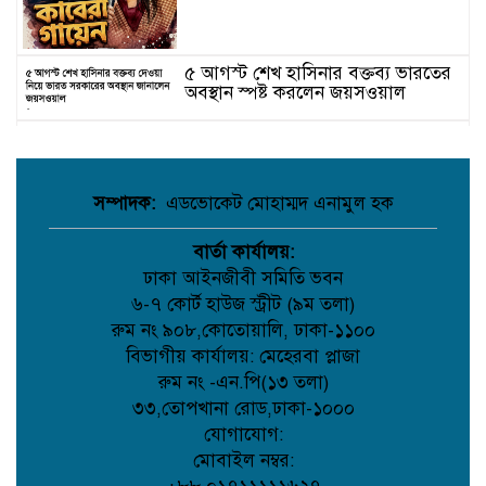
৫ আগস্ট শেখ হাসিনার বক্তব্য ভারতের
অবস্থান স্পষ্ট করলেন জয়সওয়াল
বিদ্বেষমূলক কথা ছাড়া শেখ হাসিনার
বক্তব্য প্রচারে আইনি বাধা নেই: চিফ
প্রসিকিউটর
সম্পাদক:
এডভোকেট মোহাম্মদ এনামুল হক
গাজীপুরে ভূমি অফিসে দালালচক্রের
দৌরাত্ম্য: অনিয়ম-অবহেলায় একযোগে
বার্তা কার্যালয়:
বরখাস্ত ৪ কর্মকর্তা-কর্মচারী
ঢাকা আইনজীবী সমিতি ভবন
৬-৭ কোর্ট হাউজ স্ট্রীট (৯ম তলা)
প্রযুক্তিনির্ভর পুলিশি সেবা আরও কার্যকর
করতে ডিজিটাল তথ্য ব্যবস্থাপনা সিস্টেম
রুম নং ৯০৮,কোতোয়ালি, ঢাকা-১১০০
পরিচালনা করতে বাড়িওয়ালা-
বিভাগীয় কার্যালয়: মেহেরবা প্লাজা
ভাড়াটিয়াদের সুবিধার্থে ডিএমপি’র
রুম নং -এন.পি(১৩ তলা)
বিশেষ নির্দেশনা
৩৩,তোপখানা রোড,ঢাকা-১০০০
৩০ নভেম্বরের পর অকার্যকর হবে
যোগাযোগ:
পুরোনো বিআইএন, নতুন নম্বর নেওয়ার
মোবাইল নম্বর:
নির্দেশ