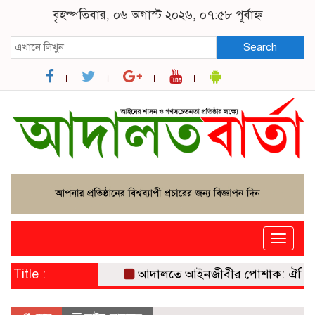
বৃহস্পতিবার, ০৬ অগাস্ট ২০২৬, ০৭:৫৮ পূর্বাহ্ন
Search
Toggle
naviga
Title :
আদালতে আইনজীবীর পোশাক: ঐতিহ্য, প্র