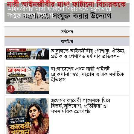
আইনজীবীর মাথা ফাটানো বিচারককে মন্ত্রণালয়ে
সংযুক্ত করার উদ্যোগ
সর্বশেষ
জনপ্রিয়
আদালতে আইনজীবীর পোশাক: ঐতিহ্য,
প্রতীক ও পেশাগত মর্যাদার প্রতিফলন
বাংলাদেশের প্রথম নারী পাইলট
রোকসানা: স্বপ্ন, সংগ্রাম ও এক মর্মান্তিক
ইতিহাস
প্রফেসর কাবেরী গায়েনকে ঘিরে
বিতর্ক,অভিযোগ, প্রতিক্রিয়া ও
সমসাময়িক প্রেক্ষাপট