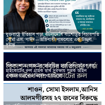
যুক্তরাষ্ট্রে ইতিহাস গড়া বাংলাদেশি বংশোদ্ভূত বিচারপতি
সোমা এস. সাঈদ—অভিবাসী সাফল্যের এক উজ্জ্বল
দৃষ্টান্ত
বিকাশ-নগদ-রকেটের অতিরিক্ত চার্জ কেন অবৈধ নয়:
হাইকোর্টের রুল গ্রাহক স্বার্থ সুরক্ষায় পৃথক আইন
প্রণয়নের প্রশ্নেও নির্দেশনা চাওয়া