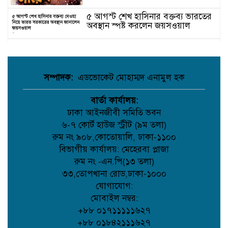
৫ আগস্ট শেখ হাসিনার বক্তব্য ভারতের
অবস্থান স্পষ্ট করলেন জয়সওয়াল
বিদ্বেষমূলক কথা ছাড়া শেখ হাসিনার
বক্তব্য প্রচারে আইনি বাধা নেই: চিফ
প্রসিকিউটর
সম্পাদক:
এডভোকেট মোহাম্মদ এনামুল হক
গাজীপুরে ভূমি অফিসে দালালচক্রের
দৌরাত্ম্য: অনিয়ম-অবহেলায় একযোগে
বার্তা কার্যালয়:
বরখাস্ত ৪ কর্মকর্তা-কর্মচারী
ঢাকা আইনজীবী সমিতি ভবন
৬-৭ কোর্ট হাউজ স্ট্রীট (৯ম তলা)
প্রযুক্তিনির্ভর পুলিশি সেবা আরও কার্যকর
করতে ডিজিটাল তথ্য ব্যবস্থাপনা সিস্টেম
রুম নং ৯০৮,কোতোয়ালি, ঢাকা-১১০০
পরিচালনা করতে বাড়িওয়ালা-
বিভাগীয় কার্যালয়: মেহেরবা প্লাজা
ভাড়াটিয়াদের সুবিধার্থে ডিএমপি’র
রুম নং -এন.পি(১৩ তলা)
বিশেষ নির্দেশনা
৩৩,তোপখানা রোড,ঢাকা-১০০০
৩০ নভেম্বরের পর অকার্যকর হবে
যোগাযোগ:
পুরোনো বিআইএন, নতুন নম্বর নেওয়ার
মোবাইল নম্বর:
নির্দেশ
+৮৮ ০১৭১১১১১৬২৭
+৮৮ ০১৮৪২১১১৬২৭
শান্তিরক্ষা মিশনে স্পেশাল প্লাটুন পাঠাতে