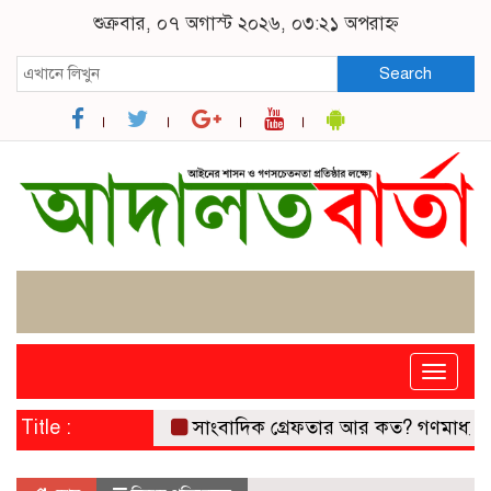
শুক্রবার, ০৭ অগাস্ট ২০২৬, ০৩:২১ অপরাহ্ন
Search
Toggle
naviga
Title :
সাংবাদিক গ্রেফতার আর কত? গণমাধ্যমের 