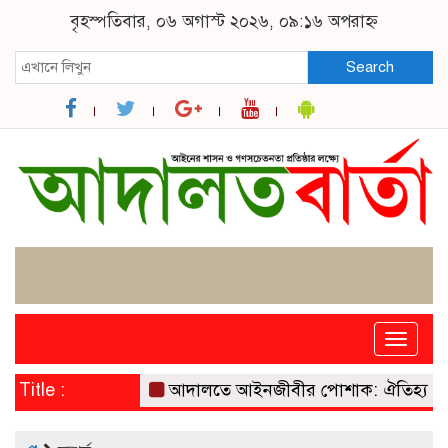
বৃহস্পতিবার, ০৬ অগাস্ট ২০২৬, ০৯:১৬ অপরাহ্ন
Search
Toggle
naviga
Title :
আদালতে আইনজীবীর পোশাক: ঐতিহ্য, প্রতীক ও