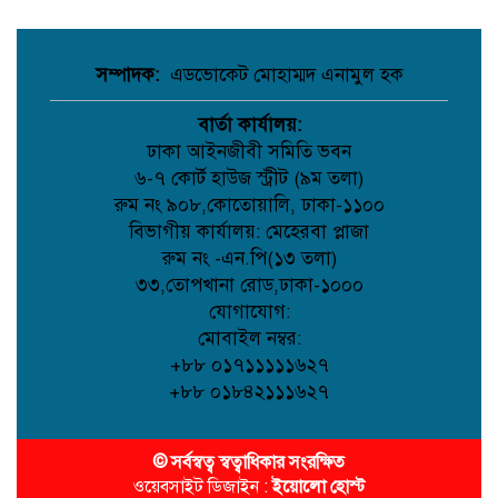
রণধীর জয়সওয়াল
“নীতিমালা” কি আইন? হাইকোর্ট কি
সম্পাদক:
এডভোকেট মোহাম্মদ এনামুল হক
নীতিমালা প্রণয়নের নির্দেশ দিতে পারে—
সংবিধান ও বিচারিক ব্যাখ্যায় স্পষ্টতা
বার্তা কার্যালয়:
বিটিভির নতুন মহাপরিচালক কাজী
ঢাকা আইনজীবী সমিতি ভবন
জেসিন পরিবর্তনের প্রত্যাশায় রাষ্ট্রীয়
৬-৭ কোর্ট হাউজ স্ট্রীট (৯ম তলা)
সম্প্রচারমাধ্যম
রুম নং ৯০৮,কোতোয়ালি, ঢাকা-১১০০
বিভাগীয় কার্যালয়: মেহেরবা প্লাজা
সাংবাদিক গ্রেফতার আর কত?
গণমাধ্যমের স্বাধীনতা কি কেবল
রুম নং -এন.পি(১৩ তলা)
কাগজে-কলমে!
৩৩,তোপখানা রোড,ঢাকা-১০০০
যোগাযোগ:
মোবাইল নম্বর:
হাসিনাকে ভারত এই সুযোগ কেন দিল—
+৮৮ ০১৭১১১১১৬২৭
প্রশ্ন বিএনপির
+৮৮ ০১৮৪২১১১৬২৭
© সর্বস্বত্ব স্বত্বাধিকার সংরক্ষিত
ওয়েবসাইট ডিজাইন :
ইয়োলো হোস্ট