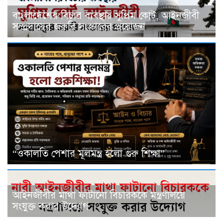
বাংলাদেশের বিচার ব্যবস্থায় সুপ্রিম কোর্ট, আইনজীবী
সম্প্রদায়ের জরুরি সংস্কারের প্রয়োজন
“ওকালতি পেশার মূলমন্ত্র হলো গুরু শিক্ষা”
আইনজীবীর মাথা ফাটানো বিচারককে মন্ত্রণালয়ে
সংযুক্ত করার উদ্যোগ