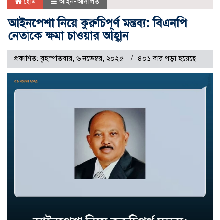
হোম
আইন-আদালত
আইনপেশা নিয়ে কুরুচিপূর্ণ মন্তব্য: বিএনপি
নেতাকে ক্ষমা চাওয়ার আহ্বান
প্রকাশিত: বৃহস্পতিবার, ৬ নভেম্বর, ২০২৫
৪০১ বার পড়া হয়েছে