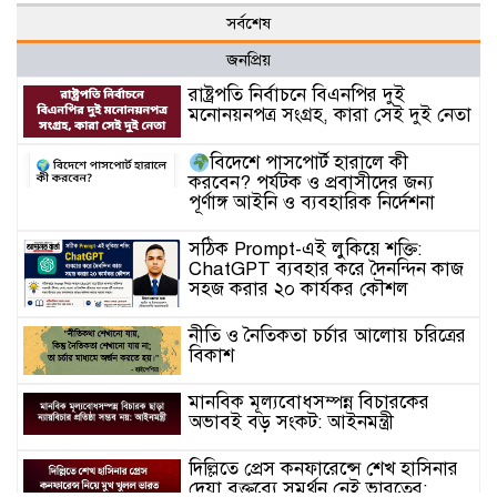
সর্বশেষ
জনপ্রিয়
রাষ্ট্রপতি নির্বাচনে বিএনপির দুই
মনোনয়নপত্র সংগ্রহ, কারা সেই দুই নেতা
বিদেশে পাসপোর্ট হারালে কী
করবেন? পর্যটক ও প্রবাসীদের জন্য
পূর্ণাঙ্গ আইনি ও ব্যবহারিক নির্দেশনা
সঠিক Prompt-এই লুকিয়ে শক্তি:
ChatGPT ব্যবহার করে দৈনন্দিন কাজ
সহজ করার ২০ কার্যকর কৌশল
নীতি ও নৈতিকতা চর্চার আলোয় চরিত্রের
বিকাশ
মানবিক মূল্যবোধসম্পন্ন বিচারকের
অভাবই বড় সংকট: আইনমন্ত্রী
দিল্লিতে প্রেস কনফারেন্সে শেখ হাসিনার
দেয়া বক্তব্যে সমর্থন নেই ভারতের: