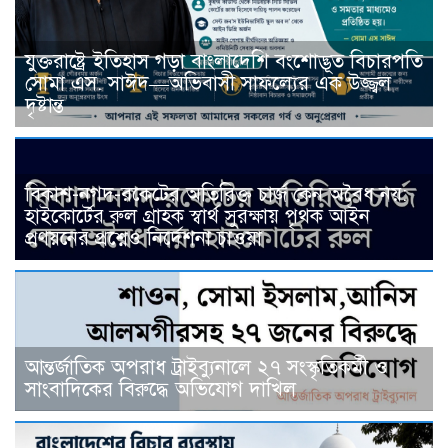
যুক্তরাষ্ট্রে ইতিহাস গড়া বাংলাদেশি বংশোদ্ভূত বিচারপতি
সোমা এস. সাঈদ—অভিবাসী সাফল্যের এক উজ্জ্বল
দৃষ্টান্ত
বিকাশ-নগদ-রকেটের অতিরিক্ত চার্জ কেন অবৈধ নয়:
হাইকোর্টের রুল গ্রাহক স্বার্থ সুরক্ষায় পৃথক আইন
প্রণয়নের প্রশ্নেও নির্দেশনা চাওয়া
আন্তর্জাতিক অপরাধ ট্রাইব্যুনালে ২৭ সংস্কৃতিকর্মী ও
সাংবাদিকের বিরুদ্ধে অভিযোগ দাখিল