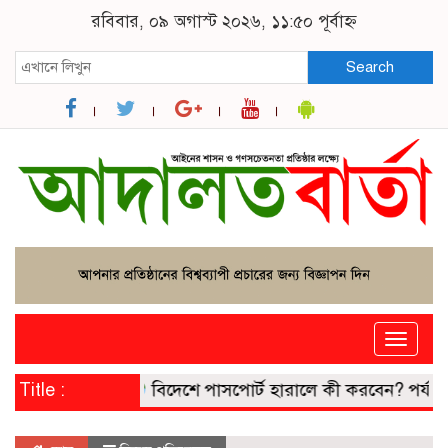
রবিবার, ০৯ অগাস্ট ২০২৬, ১১:৫০ পূর্বাহ্ন
Search
Toggle
naviga
Title :
বিদেশে পাসপোর্ট হারালে কী করবেন? পর্যটক ও প্রব