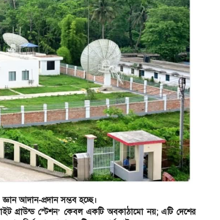
জ্ঞান আদান-প্রদান সম্ভব হচ্ছে।
েলাইট গ্রাউন্ড স্টেশন’ কেবল একটি অবকাঠামো নয়; এটি দেশের