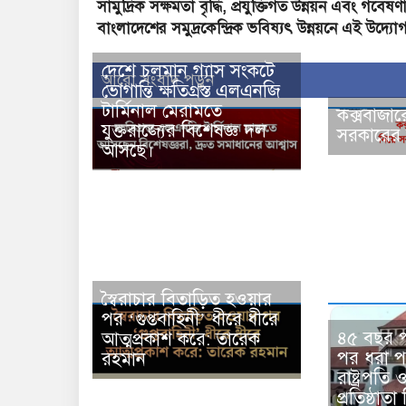
সামুদ্রিক সক্ষমতা বৃদ্ধি, প্রযুক্তিগত উন্নয়ন এবং গবে
বাংলাদেশের সমুদ্রকেন্দ্রিক ভবিষ্যৎ উন্নয়নে এই উদ্যোগ
দেশে চলমান গ্যাস সংকটে
আরো সংবাদ পড়ুন
ভোগান্তি ক্ষতিগ্রস্ত এলএনজি
টার্মিনাল মেরামতে
কক্সবাজার
যুক্তরাজ্যের বিশেষজ্ঞ দল
সরকারের 
আসছে।
স্বৈরাচার বিতাড়িত হওয়ার
পর ‘গুপ্তবাহিনী’ ধীরে ধীরে
৪৫ বছর 
আত্মপ্রকাশ করে: তারেক
পর ধরা প
রহমান
রাষ্ট্রপত
প্রতিষ্ঠা