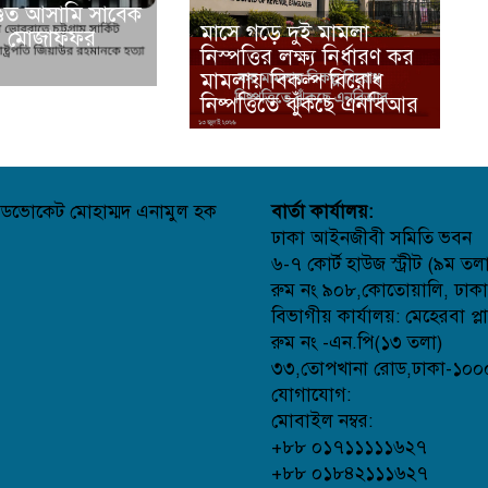
্ডিত আসামি সাবেক
মাসে গড়ে দুই মামলা
. মোজাফফর
নিস্পত্তির লক্ষ্য নির্ধারণ কর
মামলায় বিকল্প বিরোধ
নিষ্পত্তিতে ঝুঁকছে এনবিআর
ডভোকেট মোহাম্মদ এনামুল হক
বার্তা কার্যালয়:
ঢাকা আইনজীবী সমিতি ভবন
৬-৭ কোর্ট হাউজ স্ট্রীট (৯ম তল
রুম নং ৯০৮,কোতোয়ালি, ঢাক
বিভাগীয় কার্যালয়: মেহেরবা প্ল
রুম নং -এন.পি(১৩ তলা)
৩৩,তোপখানা রোড,ঢাকা-১০০
যোগাযোগ:
মোবাইল নম্বর:
+৮৮ ০১৭১১১১১৬২৭
+৮৮ ০১৮৪২১১১৬২৭