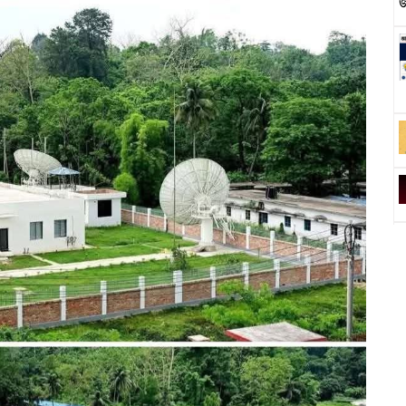
জ
ভ
ব