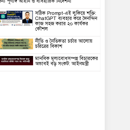
ন্য পূর্ণাঙ্গ আইনি ও ব্যবহারিক নির্দেশনা
সঠিক Prompt-এই লুকিয়ে শক্তি:
ChatGPT ব্যবহার করে দৈনন্দিন
কাজ সহজ করার ২০ কার্যকর
কৌশল
নীতি ও নৈতিকতা চর্চার আলোয়
চরিত্রের বিকাশ
মানবিক মূল্যবোধসম্পন্ন বিচারকের
অভাবই বড় সংকট: আইনমন্ত্রী
দিল্লিতে প্রেস কনফারেন্সে শেখ
হাসিনার দেয়া বক্তব্যে সমর্থন নেই
ারতের: রণধীর জয়সওয়াল
“নীতিমালা” কি আইন? হাইকোর্ট
কি নীতিমালা প্রণয়নের নির্দেশ দিতে
পারে—সংবিধান ও বিচারিক
্যাখ্যায় স্পষ্টতা
বিটিভির নতুন মহাপরিচালক কাজী