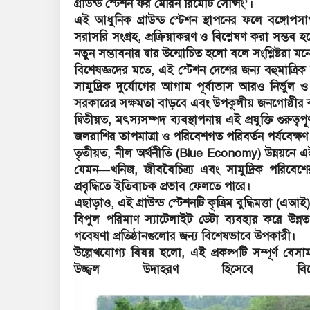
গ্রাউন্ড স্টেশন ফর মেরিন রিমোট সেন্সিং’।
এই আধুনিক গ্রাউন্ড স্টেশন স্থাপনের ফলে বঙ্গোপস
সরাসরি সংগ্রহ, প্রক্রিয়াকরণ ও বিশ্লেষণ করা সম্ভব 
নতুন সম্ভাবনার দ্বার উন্মোচিত হলো বলে সংশ্লিষ্টরা ম
বিশেষজ্ঞদের মতে, এই স্টেশন দেশের জন্য বহুমাত্রিক 
সামুদ্রিক দুর্যোগের আগাম পূর্বাভাস আরও নির্ভুল 
সরকারের সক্ষমতা বাড়বে এবং উপকূলীয় জনগোষ্ঠীর ঝুঁ
দ্বিতীয়ত, মৎস্যসম্পদ ব্যবস্থাপনায় এই প্রযুক্তি গুরুত
জলরাশির তাপমাত্রা ও পরিবেশগত পরিবর্তন পর্যবেক্
তৃতীয়ত, নীল অর্থনীতি (Blue Economy) উন্নয়নে এই
যেমন—খনিজ, জীববৈচিত্র্য এবং সামুদ্রিক পরিব
প্রবৃদ্ধিতে ইতিবাচক প্রভাব ফেলতে পারে।
এছাড়াও, এই গ্রাউন্ড স্টেশনটি কৃত্রিম বুদ্ধিমত্তা (এআ
বিপুল পরিমাণ স্যাটেলাইট ডেটা ব্যবহার করে উন্নত 
গবেষণা প্রতিষ্ঠানগুলোর জন্য বিশেষভাবে উপকারী।
উল্লেখযোগ্য বিষয় হলো, এই প্রকল্পটি সম্পূর্ণ বে
উজ্জ্বল উদাহরণ হিসেবে 