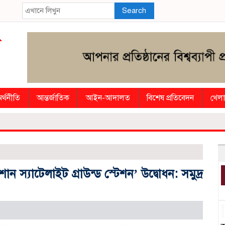
Search
র্থনীতি
আন্তর্জাতিক
আইন-আদালত
বিশেষ প্রতিবেদন
খেলা
শান স্যাটেলাইট গ্রাউন্ড স্টেশন’ উদ্বোধন: সমুদ্র