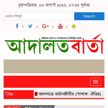
বৃহস্পতিবার, ০৬ অগাস্ট ২০২৬, ০৭:৫২ পূর্বাহ্ন
Search
Toggle
naviga
Title :
আদালতে আইনজীবীর পোশাক: ঐতিহ্য, প্রতীক ও